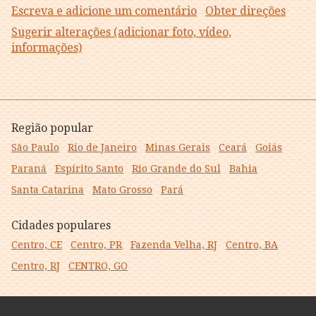
Escreva e adicione um comentário
Obter direções
Sugerir alterações (adicionar foto, vídeo,
informações)
Região popular
São Paulo
Rio de Janeiro
Minas Gerais
Ceará
Goiás
Paraná
Espírito Santo
Rio Grande do Sul
Bahia
Santa Catarina
Mato Grosso
Pará
Cidades populares
Centro, CE
Centro, PR
Fazenda Velha, RJ
Centro, BA
Centro, RJ
CENTRO, GO