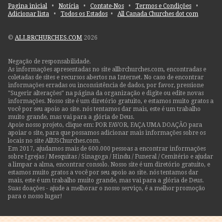
Pagina inicial
•
Notícia
•
Contate-Nos
•
Termos e Condições
•
Adicionar lista
•
Todos os Estados
•
All Canada Churches dot com
©
ALLBRCHURCHES.COM
2026
Negação de responsabilidade.
As informações apresentadas no site allbrchurches.com, encontradas e
coletadas de sites e recursos abertos na Internet. No caso de encontrar
informações erradas ou inconsistência de dados, por favor, pressione
"Sugerir alterações" na página da organização e digite ou edite novas
informações. Nosso site é um diretório gratuito, e estamos muito gratos a
você por seu apoio ao site. nós tentamos dar mais, este é um trabalho
muito grande, mas vai para a glória de Deus.
Apoie nosso projeto, clique em: POR FAVOR, FAÇA UMA DOAÇÃO para
apoiar o site, para que possamos adicionar mais informações sobre os
locais no site AllUSChurches.com.
Em 2017, ajudamos mais de 600.000 pessoas a encontrar informações
sobre Igrejas / Mesquitas / Sinagoga / Hindu / Funeral / Cemitério e ajudar
a limpar a alma, encontrar consolo. Nosso site é um diretório gratuito, e
estamos muito gratos a você por seu apoio ao site. nós tentamos dar
mais, este é um trabalho muito grande, mas vai para a glória de Deus.
Suas doações - ajude a melhorar o nosso serviço, é a melhor promoção
para o nosso lugar!